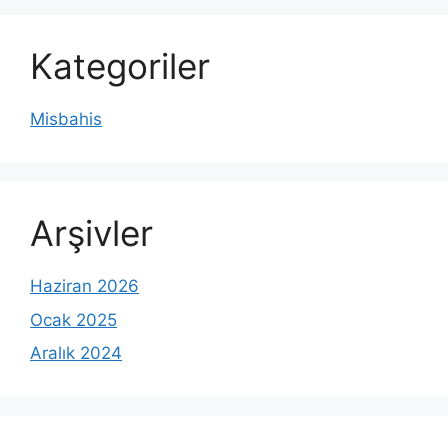
Kategoriler
Misbahis
Arşivler
Haziran 2026
Ocak 2025
Aralık 2024