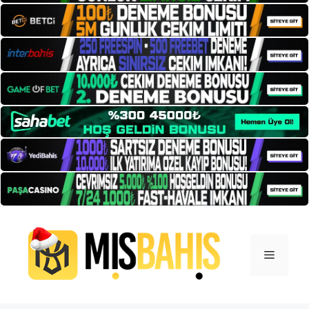
İçeriğe
atla
Menü