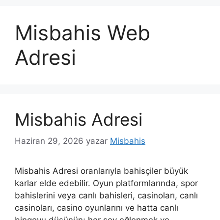
Misbahis Web
Adresi
Misbahis Adresi
Haziran 29, 2026
yazar
Misbahis
Misbahis Adresi oranlarıyla bahisçiler büyük
karlar elde edebilir. Oyun platformlarında, spor
bahislerini veya canlı bahisleri, casinoları, canlı
casinoları, casino oyunlarını ve hatta canlı