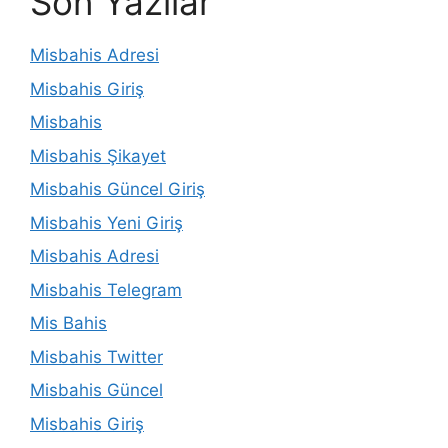
Son Yazılar
Misbahis Adresi
Misbahis Giriş
Misbahis
Misbahis Şikayet
Misbahis Güncel Giriş
Misbahis Yeni Giriş
Misbahis Adresi
Misbahis Telegram
Mis Bahis
Misbahis Twitter
Misbahis Güncel
Misbahis Giriş