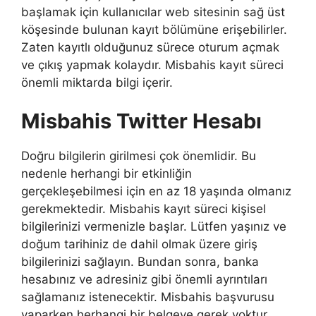
başlamak için kullanıcılar web sitesinin sağ üst
köşesinde bulunan kayıt bölümüne erişebilirler.
Zaten kayıtlı olduğunuz sürece oturum açmak
ve çıkış yapmak kolaydır. Misbahis kayıt süreci
önemli miktarda bilgi içerir.
Misbahis Twitter Hesabı
Doğru bilgilerin girilmesi çok önemlidir. Bu
nedenle herhangi bir etkinliğin
gerçekleşebilmesi için en az 18 yaşında olmanız
gerekmektedir. Misbahis kayıt süreci kişisel
bilgilerinizi vermenizle başlar. Lütfen yaşınız ve
doğum tarihiniz de dahil olmak üzere giriş
bilgilerinizi sağlayın. Bundan sonra, banka
hesabınız ve adresiniz gibi önemli ayrıntıları
sağlamanız istenecektir. Misbahis başvurusu
yaparken herhangi bir belgeye gerek yoktur