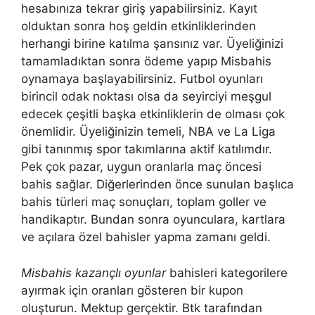
hesabınıza tekrar giriş yapabilirsiniz. Kayıt
olduktan sonra hoş geldin etkinliklerinden
herhangi birine katılma şansınız var. Üyeliğinizi
tamamladıktan sonra ödeme yapıp Misbahis
oynamaya başlayabilirsiniz. Futbol oyunları
birincil odak noktası olsa da seyirciyi meşgul
edecek çeşitli başka etkinliklerin de olması çok
önemlidir. Üyeliğinizin temeli, NBA ve La Liga
gibi tanınmış spor takımlarına aktif katılımdır.
Pek çok pazar, uygun oranlarla maç öncesi
bahis sağlar. Diğerlerinden önce sunulan başlıca
bahis türleri maç sonuçları, toplam goller ve
handikaptır. Bundan sonra oyunculara, kartlara
ve açılara özel bahisler yapma zamanı geldi.
Misbahis kazançlı oyunlar
bahisleri kategorilere
ayırmak için oranları gösteren bir kupon
oluşturun. Mektup gerçektir. Btk tarafından