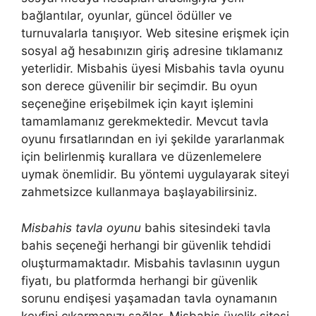
bağlantılar, oyunlar, güncel ödüller ve
turnuvalarla tanışıyor. Web sitesine erişmek için
sosyal ağ hesabınızın giriş adresine tıklamanız
yeterlidir. Misbahis üyesi Misbahis tavla oyunu
son derece güvenilir bir seçimdir. Bu oyun
seçeneğine erişebilmek için kayıt işlemini
tamamlamanız gerekmektedir. Mevcut tavla
oyunu fırsatlarından en iyi şekilde yararlanmak
için belirlenmiş kurallara ve düzenlemelere
uymak önemlidir. Bu yöntemi uygulayarak siteyi
zahmetsizce kullanmaya başlayabilirsiniz.
Misbahis tavla oyunu
bahis sitesindeki tavla
bahis seçeneği herhangi bir güvenlik tehdidi
oluşturmamaktadır. Misbahis tavlasının uygun
fiyatı, bu platformda herhangi bir güvenlik
sorunu endişesi yaşamadan tavla oynamanın
keyfini çıkarmanızı sağlar. Misbahis üyelik sitesi