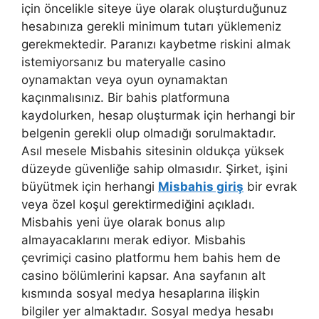
için öncelikle siteye üye olarak oluşturduğunuz
hesabınıza gerekli minimum tutarı yüklemeniz
gerekmektedir. Paranızı kaybetme riskini almak
istemiyorsanız bu materyalle casino
oynamaktan veya oyun oynamaktan
kaçınmalısınız. Bir bahis platformuna
kaydolurken, hesap oluşturmak için herhangi bir
belgenin gerekli olup olmadığı sorulmaktadır.
Asıl mesele Misbahis sitesinin oldukça yüksek
düzeyde güvenliğe sahip olmasıdır. Şirket, işini
büyütmek için herhangi
Misbahis giriş
bir evrak
veya özel koşul gerektirmediğini açıkladı.
Misbahis yeni üye olarak bonus alıp
almayacaklarını merak ediyor. Misbahis
çevrimiçi casino platformu hem bahis hem de
casino bölümlerini kapsar. Ana sayfanın alt
kısmında sosyal medya hesaplarına ilişkin
bilgiler yer almaktadır. Sosyal medya hesabı