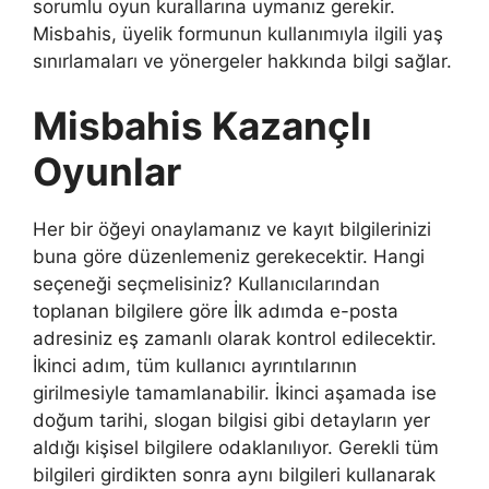
sorumlu oyun kurallarına uymanız gerekir.
Misbahis, üyelik formunun kullanımıyla ilgili yaş
sınırlamaları ve yönergeler hakkında bilgi sağlar.
Misbahis Kazançlı
Oyunlar
Her bir öğeyi onaylamanız ve kayıt bilgilerinizi
buna göre düzenlemeniz gerekecektir. Hangi
seçeneği seçmelisiniz? Kullanıcılarından
toplanan bilgilere göre İlk adımda e-posta
adresiniz eş zamanlı olarak kontrol edilecektir.
İkinci adım, tüm kullanıcı ayrıntılarının
girilmesiyle tamamlanabilir. İkinci aşamada ise
doğum tarihi, slogan bilgisi gibi detayların yer
aldığı kişisel bilgilere odaklanılıyor. Gerekli tüm
bilgileri girdikten sonra aynı bilgileri kullanarak