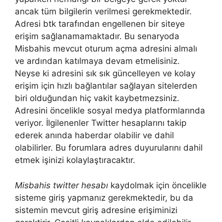
ancak tüm bilgilerin verilmesi gerekmektedir.
Adresi btk tarafından engellenen bir siteye
erişim sağlanamamaktadır. Bu senaryoda
Misbahis mevcut oturum açma adresini almalı
ve ardından katılmaya devam etmelisiniz.
Neyse ki adresini sık sık güncelleyen ve kolay
erişim için hızlı bağlantılar sağlayan sitelerden
biri olduğundan hiç vakit kaybetmezsiniz.
Adresini öncelikle sosyal medya platformlarında
veriyor. İlgilenenler Twitter hesaplarını takip
ederek anında haberdar olabilir ve dahil
olabilirler. Bu forumlara adres duyurularını dahil
etmek işinizi kolaylaştıracaktır.
Misbahis twitter hesabı
kaydolmak için öncelikle
sisteme giriş yapmanız gerekmektedir, bu da
sistemin mevcut giriş adresine erişiminizi