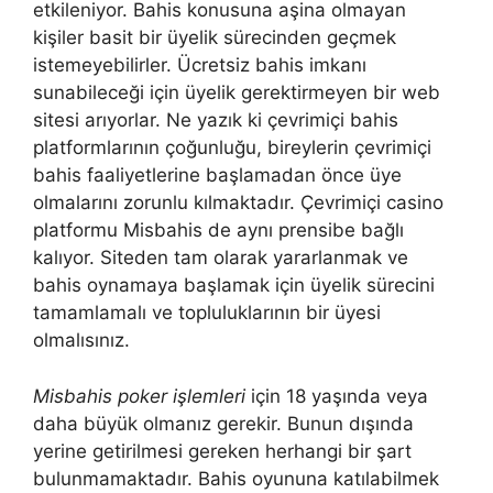
etkileniyor. Bahis konusuna aşina olmayan
kişiler basit bir üyelik sürecinden geçmek
istemeyebilirler. Ücretsiz bahis imkanı
sunabileceği için üyelik gerektirmeyen bir web
sitesi arıyorlar. Ne yazık ki çevrimiçi bahis
platformlarının çoğunluğu, bireylerin çevrimiçi
bahis faaliyetlerine başlamadan önce üye
olmalarını zorunlu kılmaktadır. Çevrimiçi casino
platformu Misbahis de aynı prensibe bağlı
kalıyor. Siteden tam olarak yararlanmak ve
bahis oynamaya başlamak için üyelik sürecini
tamamlamalı ve topluluklarının bir üyesi
olmalısınız.
Misbahis poker işlemleri
için 18 yaşında veya
daha büyük olmanız gerekir. Bunun dışında
yerine getirilmesi gereken herhangi bir şart
bulunmamaktadır. Bahis oyununa katılabilmek