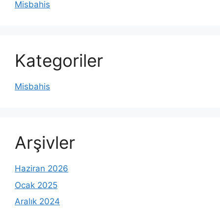
Misbahis
Kategoriler
Misbahis
Arşivler
Haziran 2026
Ocak 2025
Aralık 2024