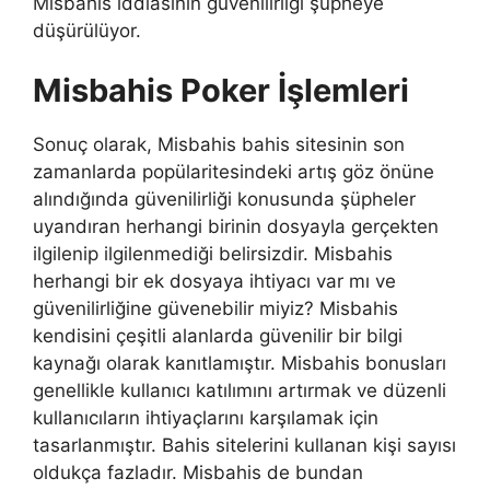
Misbahis iddiasının güvenilirliği şüpheye
düşürülüyor.
Misbahis Poker İşlemleri
Sonuç olarak, Misbahis bahis sitesinin son
zamanlarda popülaritesindeki artış göz önüne
alındığında güvenilirliği konusunda şüpheler
uyandıran herhangi birinin dosyayla gerçekten
ilgilenip ilgilenmediği belirsizdir. Misbahis
herhangi bir ek dosyaya ihtiyacı var mı ve
güvenilirliğine güvenebilir miyiz? Misbahis
kendisini çeşitli alanlarda güvenilir bir bilgi
kaynağı olarak kanıtlamıştır. Misbahis bonusları
genellikle kullanıcı katılımını artırmak ve düzenli
kullanıcıların ihtiyaçlarını karşılamak için
tasarlanmıştır. Bahis sitelerini kullanan kişi sayısı
oldukça fazladır. Misbahis de bundan