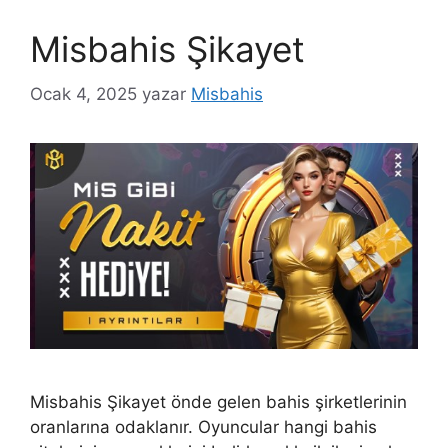
Misbahis Şikayet
Ocak 4, 2025
yazar
Misbahis
Misbahis Şikayet önde gelen bahis şirketlerinin
oranlarına odaklanır. Oyuncular hangi bahis