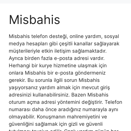
Misbahis
Misbahis telefon desteği, online yardım, sosyal
medya hesapları gibi çeşitli kanallar sağlayarak
müşterileriyle etkin iletişim sağlamaktadır.
Ayrıca birden fazla e-posta adresi vardır.
Herhangi bir kurye hizmetine ulaşmak için
onlara Misbahis bir e-posta göndermeniz
gerekir. Bu sorunla ilgili sorun Misbahis
yaşıyorsanız yardım almak için mevcut giriş
adresinizi kullanabilirsiniz. Bazen Misbahis
oturum açma adresi yöntemini değiştirir. Telefon
numarası daha önce aradığınız numarayla aynı
olmayabilir. Konuşmanın mahremiyetini ve
güvenliğini sağlamak için gizli ve güvenli