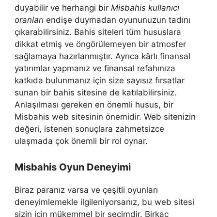
duyabilir ve herhangi bir
Misbahis kullanıcı
oranları
endişe duymadan oyununuzun tadını
çıkarabilirsiniz. Bahis siteleri tüm hususlara
dikkat etmiş ve öngörülemeyen bir atmosfer
sağlamaya hazırlanmıştır. Ayrıca kârlı finansal
yatırımlar yapmanız ve finansal refahınıza
katkıda bulunmanız için size sayısız fırsatlar
sunan bir bahis sitesine de katılabilirsiniz.
Anlaşılması gereken en önemli husus, bir
Misbahis web sitesinin önemidir. Web sitenizin
değeri, istenen sonuçlara zahmetsizce
ulaşmada çok önemli bir rol oynar.
Misbahis Oyun Deneyimi
Biraz paranız varsa ve çeşitli oyunları
deneyimlemekle ilgileniyorsanız, bu web sitesi
sizin için mükemmel bir seçimdir. Birkaç