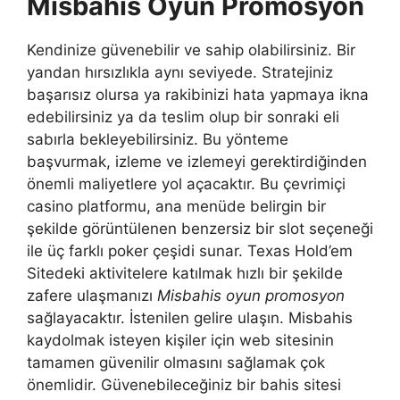
Misbahis Oyun Promosyon
Kendinize güvenebilir ve sahip olabilirsiniz. Bir
yandan hırsızlıkla aynı seviyede. Stratejiniz
başarısız olursa ya rakibinizi hata yapmaya ikna
edebilirsiniz ya da teslim olup bir sonraki eli
sabırla bekleyebilirsiniz. Bu yönteme
başvurmak, izleme ve izlemeyi gerektirdiğinden
önemli maliyetlere yol açacaktır. Bu çevrimiçi
casino platformu, ana menüde belirgin bir
şekilde görüntülenen benzersiz bir slot seçeneği
ile üç farklı poker çeşidi sunar. Texas Hold’em
Sitedeki aktivitelere katılmak hızlı bir şekilde
zafere ulaşmanızı
Misbahis oyun promosyon
sağlayacaktır. İstenilen gelire ulaşın. Misbahis
kaydolmak isteyen kişiler için web sitesinin
tamamen güvenilir olmasını sağlamak çok
önemlidir. Güvenebileceğiniz bir bahis sitesi