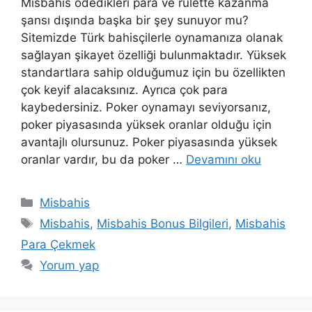
Misbahis ödedikleri para ve rulette kazanma
şansı dışında başka bir şey sunuyor mu?
Sitemizde Türk bahisçilerle oynamanıza olanak
sağlayan şikayet özelliği bulunmaktadır. Yüksek
standartlara sahip olduğumuz için bu özellikten
çok keyif alacaksınız. Ayrıca çok para
kaybedersiniz. Poker oynamayı seviyorsanız,
poker piyasasında yüksek oranlar olduğu için
avantajlı olursunuz. Poker piyasasında yüksek
oranlar vardır, bu da poker …
Devamını oku
Kategoriler
Misbahis
Etiketler
Misbahis
,
Misbahis Bonus Bilgileri
,
Misbahis
Para Çekmek
Yorum yap