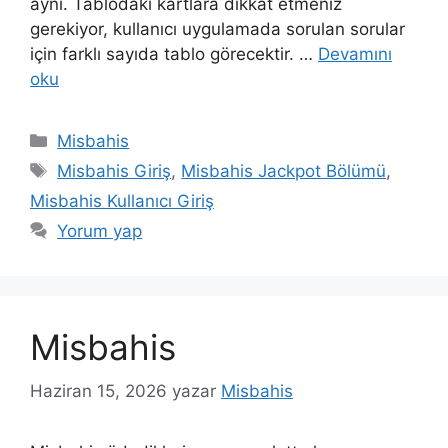
aynı. Tablodaki kartlara dikkat etmeniz
gerekiyor, kullanıcı uygulamada sorulan sorular
için farklı sayıda tablo görecektir. …
Devamını
oku
Kategoriler
Misbahis
Etiketler
Misbahis Giriş
,
Misbahis Jackpot Bölümü
,
Misbahis Kullanıcı Giriş
Yorum yap
Misbahis
Haziran 15, 2026
yazar
Misbahis