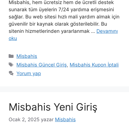
Misbahis, hem ücretsiz hem de ücretli destek
sunarak tüm üyelerin 7/24 yardıma erişmesini
sağlar. Bu web sitesi hızlı mali yardım almak için
güvenilir bir kaynak olarak gösterilebilir. Bu
sitenin hizmetlerinden yararlanmak …
Devamını
oku
Kategoriler
Misbahis
Etiketler
Misbahis Güncel Giriş
,
Misbahis Kupon İptali
Yorum yap
Misbahis Yeni Giriş
Ocak 2, 2025
yazar
Misbahis