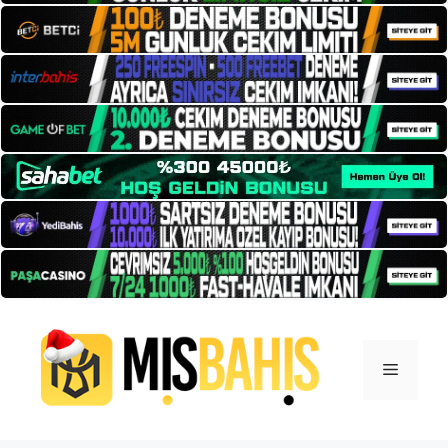
İçeriğe
atla
Menü