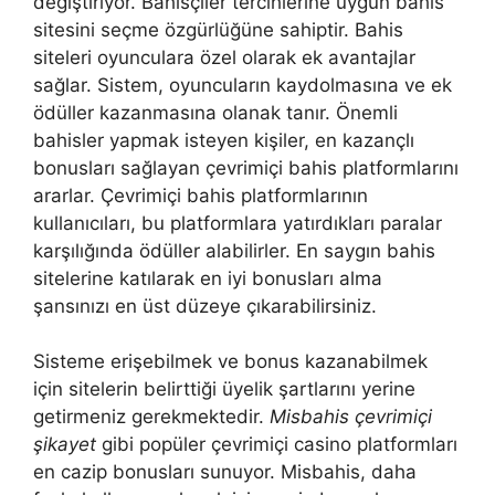
değiştiriyor. Bahisçiler tercihlerine uygun bahis
sitesini seçme özgürlüğüne sahiptir. Bahis
siteleri oyunculara özel olarak ek avantajlar
sağlar. Sistem, oyuncuların kaydolmasına ve ek
ödüller kazanmasına olanak tanır. Önemli
bahisler yapmak isteyen kişiler, en kazançlı
bonusları sağlayan çevrimiçi bahis platformlarını
ararlar. Çevrimiçi bahis platformlarının
kullanıcıları, bu platformlara yatırdıkları paralar
karşılığında ödüller alabilirler. En saygın bahis
sitelerine katılarak en iyi bonusları alma
şansınızı en üst düzeye çıkarabilirsiniz.
Sisteme erişebilmek ve bonus kazanabilmek
için sitelerin belirttiği üyelik şartlarını yerine
getirmeniz gerekmektedir.
Misbahis çevrimiçi
şikayet
gibi popüler çevrimiçi casino platformları
en cazip bonusları sunuyor. Misbahis, daha