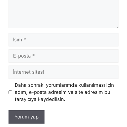
İsim
E-
posta
İnternet
sitesi
Daha sonraki yorumlarımda kullanılması için
adım, e-posta adresim ve site adresim bu
tarayıcıya kaydedilsin.