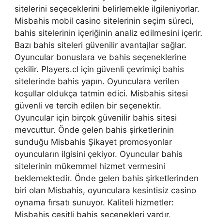
sitelerini seçeceklerini belirlemekle ilgileniyorlar.
Misbahis mobil casino sitelerinin seçim süreci,
bahis sitelerinin içeriğinin analiz edilmesini içerir.
Bazı bahis siteleri güvenilir avantajlar sağlar.
Oyuncular bonuslara ve bahis seçeneklerine
çekilir. Players.cl için güvenli çevrimiçi bahis
sitelerinde bahis yapın. Oyunculara verilen
koşullar oldukça tatmin edici. Misbahis sitesi
güvenli ve tercih edilen bir seçenektir.
Oyuncular için birçok güvenilir bahis sitesi
mevcuttur. Önde gelen bahis şirketlerinin
sunduğu Misbahis Şikayet promosyonlar
oyuncuların ilgisini çekiyor. Oyuncular bahis
sitelerinin mükemmel hizmet vermesini
beklemektedir. Önde gelen bahis şirketlerinden
biri olan Misbahis, oyunculara kesintisiz casino
oynama fırsatı sunuyor. Kaliteli hizmetler:
Misbahis çeşitli bahis seçenekleri vardır.