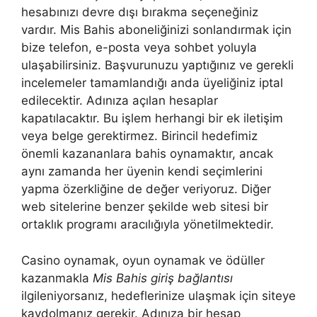
hesabınızı devre dışı bırakma seçeneğiniz
vardır. Mis Bahis aboneliğinizi sonlandırmak için
bize telefon, e-posta veya sohbet yoluyla
ulaşabilirsiniz. Başvurunuzu yaptığınız ve gerekli
incelemeler tamamlandığı anda üyeliğiniz iptal
edilecektir. Adınıza açılan hesaplar
kapatılacaktır. Bu işlem herhangi bir ek iletişim
veya belge gerektirmez. Birincil hedefimiz
önemli kazananlara bahis oynamaktır, ancak
aynı zamanda her üyenin kendi seçimlerini
yapma özerkliğine de değer veriyoruz. Diğer
web sitelerine benzer şekilde web sitesi bir
ortaklık programı aracılığıyla yönetilmektedir.
Casino oynamak, oyun oynamak ve ödüller
kazanmakla
Mis Bahis giriş bağlantısı
ilgileniyorsanız, hedeflerinize ulaşmak için siteye
kaydolmanız gerekir. Adınıza bir hesap