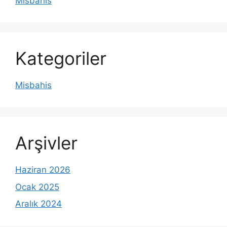
Misbahis
Kategoriler
Misbahis
Arşivler
Haziran 2026
Ocak 2025
Aralık 2024