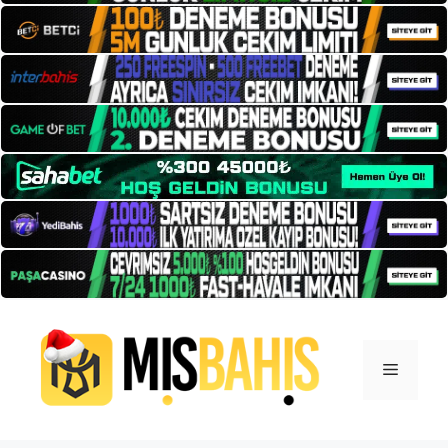
İçeriğe
atla
Menü