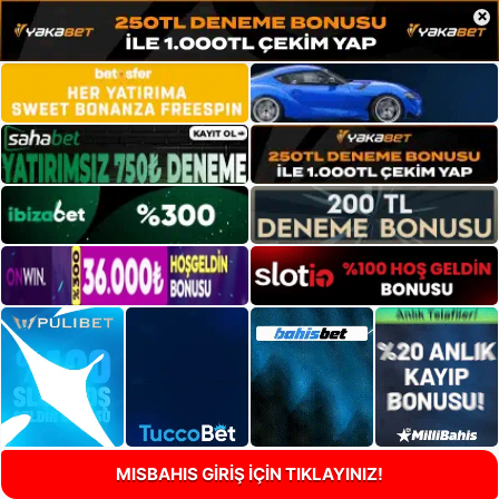
×
MISBAHIS GİRİŞ İÇİN TIKLAYINIZ!