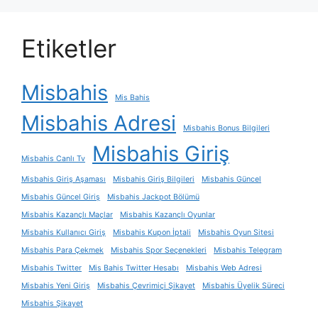
Etiketler
Misbahis
Mis Bahis
Misbahis Adresi
Misbahis Bonus Bilgileri
Misbahis Giriş
Misbahis Canlı Tv
Misbahis Giriş Aşaması
Misbahis Giriş Bilgileri
Misbahis Güncel
Misbahis Güncel Giriş
Misbahis Jackpot Bölümü
Misbahis Kazançlı Maçlar
Misbahis Kazançlı Oyunlar
Misbahis Kullanıcı Giriş
Misbahis Kupon İptali
Misbahis Oyun Sitesi
Misbahis Para Çekmek
Misbahis Spor Seçenekleri
Misbahis Telegram
Misbahis Twitter
Mis Bahis Twitter Hesabı
Misbahis Web Adresi
Misbahis Yeni Giriş
Misbahis Çevrimiçi Şikayet
Misbahis Üyelik Süreci
Misbahis Şikayet