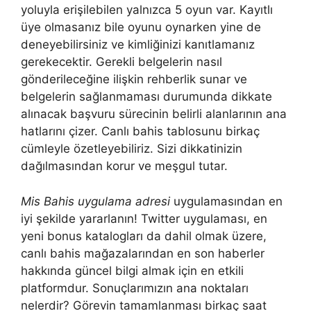
yoluyla erişilebilen yalnızca 5 oyun var. Kayıtlı
üye olmasanız bile oyunu oynarken yine de
deneyebilirsiniz ve kimliğinizi kanıtlamanız
gerekecektir. Gerekli belgelerin nasıl
gönderileceğine ilişkin rehberlik sunar ve
belgelerin sağlanmaması durumunda dikkate
alınacak başvuru sürecinin belirli alanlarının ana
hatlarını çizer. Canlı bahis tablosunu birkaç
cümleyle özetleyebiliriz. Sizi dikkatinizin
dağılmasından korur ve meşgul tutar.
Mis Bahis uygulama adresi
uygulamasından en
iyi şekilde yararlanın! Twitter uygulaması, en
yeni bonus katalogları da dahil olmak üzere,
canlı bahis mağazalarından en son haberler
hakkında güncel bilgi almak için en etkili
platformdur. Sonuçlarımızın ana noktaları
nelerdir? Görevin tamamlanması birkaç saat