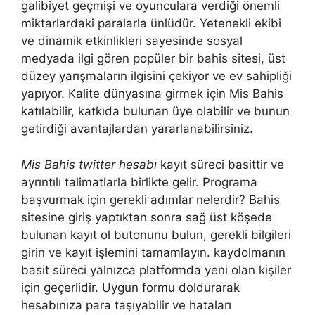
galibiyet geçmişi ve oyunculara verdiği önemli
miktarlardaki paralarla ünlüdür. Yetenekli ekibi
ve dinamik etkinlikleri sayesinde sosyal
medyada ilgi gören popüler bir bahis sitesi, üst
düzey yarışmaların ilgisini çekiyor ve ev sahipliği
yapıyor. Kalite dünyasına girmek için Mis Bahis
katılabilir, katkıda bulunan üye olabilir ve bunun
getirdiği avantajlardan yararlanabilirsiniz.
Mis Bahis twitter hesabı
kayıt süreci basittir ve
ayrıntılı talimatlarla birlikte gelir. Programa
başvurmak için gerekli adımlar nelerdir? Bahis
sitesine giriş yaptıktan sonra sağ üst köşede
bulunan kayıt ol butonunu bulun, gerekli bilgileri
girin ve kayıt işlemini tamamlayın. kaydolmanın
basit süreci yalnızca platformda yeni olan kişiler
için geçerlidir. Uygun formu doldurarak
hesabınıza para taşıyabilir ve hataları