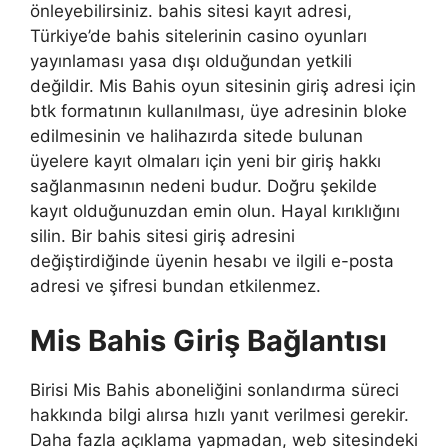
önleyebilirsiniz. bahis sitesi kayıt adresi,
Türkiye’de bahis sitelerinin casino oyunları
yayınlaması yasa dışı olduğundan yetkili
değildir. Mis Bahis oyun sitesinin giriş adresi için
btk formatının kullanılması, üye adresinin bloke
edilmesinin ve halihazırda sitede bulunan
üyelere kayıt olmaları için yeni bir giriş hakkı
sağlanmasının nedeni budur. Doğru şekilde
kayıt olduğunuzdan emin olun. Hayal kırıklığını
silin. Bir bahis sitesi giriş adresini
değiştirdiğinde üyenin hesabı ve ilgili e-posta
adresi ve şifresi bundan etkilenmez.
Mis Bahis Giriş Bağlantısı
Birisi Mis Bahis aboneliğini sonlandırma süreci
hakkında bilgi alırsa hızlı yanıt verilmesi gerekir.
Daha fazla açıklama yapmadan, web sitesindeki