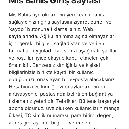
Mis Bahis Giriş Sayfası
Mis Bahis üye olmak için yerel canlı bahis
sağlayıcınızın giriş sayfasını ziyaret etmeli ve
‘kaydol’ butonuna tıklamalısınız. Web
sayfalarında. Ağ kullanımına aşina olmayanlar
için, gerekli bilgileri sağladıktan ve verilen
talimatları uyguladıktan sonra aşağıdaki şartlar
ve koşulları iyice okuyup kabul etmeleri çok
önemlidir. Benzersiz kimliğiniz ve kişisel
bilgilerinizle birlikte kayıtlı bir kullanıcı
olduğunuzu onaylayan bir e-posta alacaksınız.
Hesabınızı ve kimliğinizi onaylamak için bu
aktivasyon e-postasında belirtilen bağlantıya
tıklamanız yeterlidir. Tebrikler! Bültene başarıyla
abone oldunuz. üye olurken kullanıcıların menşe
ülkesi, TC kimlik numarası, para birimi değeri,
adres gibi ayrıntılı bilgileri vermeleri